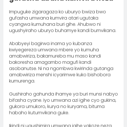
Impuguke zigaragaza ko uburyo bwiza bwo
gufasha umwana kumvira atari ugutaka
cyangwa kumuhana buri gihe. Ahubwo ni
ugushyiraho uburyo buhamye kandi bumvikana.
Ababyeyi bagirwa inama yo kubanza
kwiyegereza umwana mbere yo kumuha
amabwiriza, bakamureba mu maso kandi
bakoresha amagambo magufi kandi
asobanutse. Ni na ngombwa kwirinda gutanga
amabwiriza menshi icyarimwe kuko bishobora
kumurenga.
Gushiraho gahunda ihamye ya buri munsi nabyo
bifasha cyane. Iyo umwana azi igihe cyo gukina,
gukora umukoro, kurya no kuryama, bituma
habaho kutumvikana guke.
Ikindi ni ugushimira umwana igihe yakoze neza.