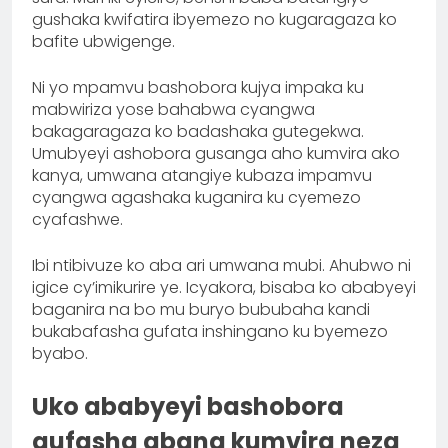
gushaka kwifatira ibyemezo no kugaragaza ko
bafite ubwigenge.
Ni yo mpamvu bashobora kujya impaka ku
mabwiriza yose bahabwa cyangwa
bakagaragaza ko badashaka gutegekwa.
Umubyeyi ashobora gusanga aho kumvira ako
kanya, umwana atangiye kubaza impamvu
cyangwa agashaka kuganira ku cyemezo
cyafashwe.
Ibi ntibivuze ko aba ari umwana mubi. Ahubwo ni
igice cy’imikurire ye. Icyakora, bisaba ko ababyeyi
baganira na bo mu buryo bububaha kandi
bukabafasha gufata inshingano ku byemezo
byabo.
Uko ababyeyi bashobora
gufasha abana kumvira neza