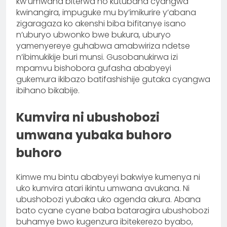
kw’umwana biterwa no kutubaha cyangwa
kwinangira, impuguke mu by’imikurire y’abana
zigaragaza ko akenshi biba bifitanye isano
n’uburyo ubwonko bwe bukura, uburyo
yamenyereye guhabwa amabwiriza ndetse
n’ibimukikije buri munsi. Gusobanukirwa izi
mpamvu bishobora gufasha ababyeyi
gukemura ikibazo batifashishije gutaka cyangwa
ibihano bikabije.
Kumvira ni ubushobozi
umwana yubaka buhoro
buhoro
Kimwe mu bintu ababyeyi bakwiye kumenya ni
uko kumvira atari ikintu umwana avukana. Ni
ubushobozi yubaka uko agenda akura. Abana
bato cyane cyane baba bataragira ubushobozi
buhamye bwo kugenzura ibitekerezo byabo,