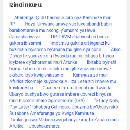
Izindi nkuru:
Abarenga 3,500 basoje ikiciro cya Kaminuza muri
RP
Huye: Umwana umwe yapfuye abandi babiri
barakomereka mu nkongi y’umuriro yatewe
n’amashanyarazi
UR-CAVM abanyeshuri banze
gukora ibizamini
Impamvu gukina ari ingenzi ku
buzima n’ibyishimo by’abana mu gihe cya none
Aliko
Dangote yavuze ko u Rwanda ruri mu bihugu bitanga
icyizere cy’ishoramari muri Afurika
Ibitabo byinshi
birimo kuborera mu bubiko mu gihe amashuri amwe
akibura ibyo kwigishirizamo
Kaminuza zo muri
Afurika zikomeje kuyoboka AI, iza Leta ziri imbere mu
kuyikoresha
Chancen International mu Rwanda:
Uburyo bushya bwo guteza imbere uburezi binyuze
muri Income Share Agreements (ISA)
“Study Now,
Pay Later” Ishobora Guhindura Ubuzima bw’Urubyiruko
Rutabona Amafaranga yo Kwiga Kaminuza
Urukingo rwa Malaria rwagabanyije impfu z’abana muri
Afurika – Ubushakashatsi