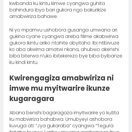
kwibanda ku kintu kimwe cyangwa guhita
bahindura ibyo bari gukora ngo bakurikize
amabwiriza bahawe.
Ni yo mpamvu ushobora gusanga umwana ari
gukina cyane cyangwa areba filime akabwirwa
gukora ikintu ariko ntahite abyitaho. Ibi ntibivuze
ko aba akwima amatwi nkana, ahubwo akenshi
biba biterwa n’uko ibitekerezo bye biba byibanze
ku kindi kintu.
Kwirengagiza amabwiriza ni
imwe mu myitwarire ikunze
kugaragara
Abana benshi bagaragaza imyitwarire yo kutita
ku mabwiriza bahabwa. Umubyeyi ashobora
kuvuga ati: “Jya gukaraba” cyangwa “Tegura