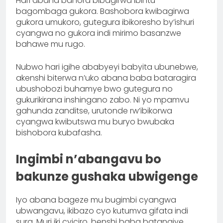
Hari abana bahora bibagirwa ibintu
bagombaga gukora. Bashobora kwibagirwa
gukora umukoro, gutegura ibikoresho by’ishuri
cyangwa no gukora indi mirimo basanzwe
bahawe mu rugo.
Nubwo hari igihe ababyeyi babyita ubunebwe,
akenshi biterwa n’uko abana baba bataragira
ubushobozi buhamye bwo gutegura no
gukurikirana inshingano zabo. Ni yo mpamvu
gahunda zanditse, urutonde rw’ibikorwa
cyangwa kwibutswa mu buryo bwubaka
bishobora kubafasha.
Ingimbi n’abangavu bo
bakunze gushaka ubwigenge
Iyo abana bageze mu bugimbi cyangwa
ubwangavu, ikibazo cyo kutumva gifata indi
sura. Muri iki cyiciro, benshi baba batangiye