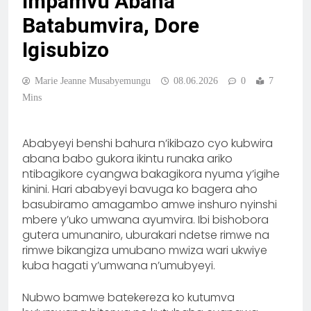
Impamvu Abana
Batabumvira, Dore
Igisubizo
Marie Jeanne Musabyemungu
08.06.2026
0
7
Mins
Ababyeyi benshi bahura n’ikibazo cyo kubwira
abana babo gukora ikintu runaka ariko
ntibagikore cyangwa bakagikora nyuma y’igihe
kinini. Hari ababyeyi bavuga ko bagera aho
basubiramo amagambo amwe inshuro nyinshi
mbere y’uko umwana ayumvira. Ibi bishobora
gutera umunaniro, uburakari ndetse rimwe na
rimwe bikangiza umubano mwiza wari ukwiye
kuba hagati y’umwana n’umubyeyi.
Nubwo bamwe batekereza ko kutumva