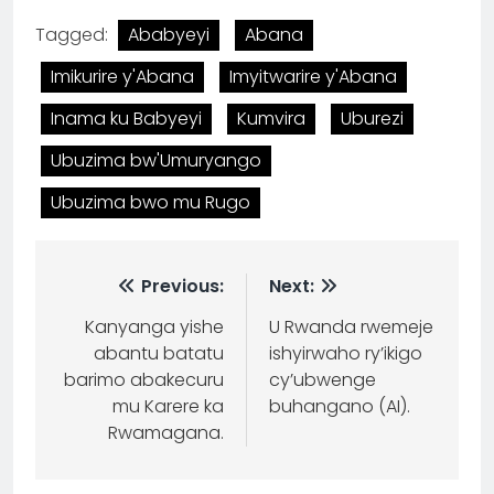
Tagged:
Ababyeyi
Abana
Imikurire y'Abana
Imyitwarire y'Abana
Inama ku Babyeyi
Kumvira
Uburezi
Ubuzima bw'Umuryango
Ubuzima bwo mu Rugo
Previous:
Next:
Kanyanga yishe
U Rwanda rwemeje
abantu batatu
ishyirwaho ry’ikigo
barimo abakecuru
cy’ubwenge
mu Karere ka
buhangano (AI).
Rwamagana.