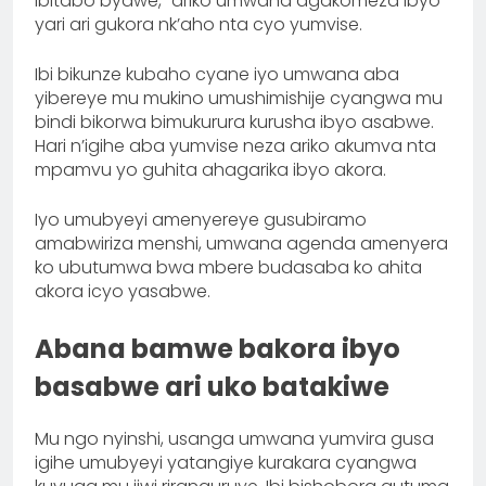
ibitabo byawe,” ariko umwana agakomeza ibyo
yari ari gukora nk’aho nta cyo yumvise.
Ibi bikunze kubaho cyane iyo umwana aba
yibereye mu mukino umushimishije cyangwa mu
bindi bikorwa bimukurura kurusha ibyo asabwe.
Hari n’igihe aba yumvise neza ariko akumva nta
mpamvu yo guhita ahagarika ibyo akora.
Iyo umubyeyi amenyereye gusubiramo
amabwiriza menshi, umwana agenda amenyera
ko ubutumwa bwa mbere budasaba ko ahita
akora icyo yasabwe.
Abana bamwe bakora ibyo
basabwe ari uko batakiwe
Mu ngo nyinshi, usanga umwana yumvira gusa
igihe umubyeyi yatangiye kurakara cyangwa