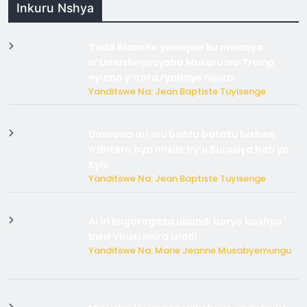
Inkuru Nshya
Todd Blanche yemejwe ku mwanya
w’Umushinjacyaha Mukuru wa Trump
nyuma y’itora ryabaye nijoro.
Yanditswe Na: Jean Baptiste Tuyisenge
Umwana ari mu bantu batatu bishwe
n’ibitero bya misile by’u Burusiya hafi ya
Kyiv.
Yanditswe Na: Jean Baptiste Tuyisenge
AI iri kugoragoza ubundi buryo bushya
bwa Virusi imira izindi
Yanditswe Na: Marie Jeanne Musabyemungu