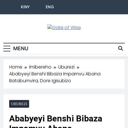
KINY
ENG
Gate Of Wise
Baho Usobanukiwe
MENU
Home
Imibereho
Uburezi
Ababyeyi Benshi Bibaza Impamvu Abana
Batabumvira, Dore Igisubizo
UBUREZI
Ababyeyi Benshi Bibaza