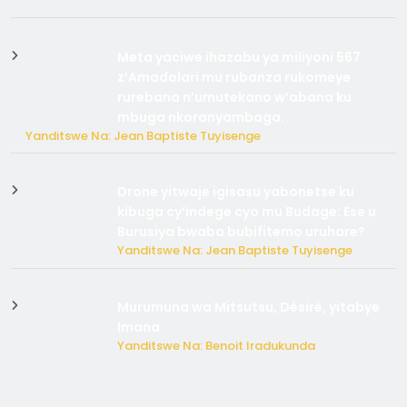
Meta yaciwe ihazabu ya miliyoni 567
z’Amadolari mu rubanza rukomeye
rurebana n’umutekano w’abana ku
mbuga nkoranyambaga.
Yanditswe Na: Jean Baptiste Tuyisenge
Drone yitwaje igisasu yabonetse ku
kibuga cy’indege cyo mu Budage: Ese u
Burusiya bwaba bubifitemo uruhare?
Yanditswe Na: Jean Baptiste Tuyisenge
Murumuna wa Mitsutsu, Désiré, yitabye
Imana
Yanditswe Na: Benoit Iradukunda