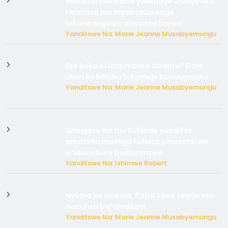
Minisitiri Uwimana yakebuye urubyiruko
rwishora mu biyobyabwenge
bikarwangiriza ahazaza harwo
Yanditswe Na: Marie Jeanne Musabyemungu
Ese koko AI izasimbura abantu? Dore
ukuri ku bihuha bikomeje kuyivugwaho
Yanditswe Na: Marie Jeanne Musabyemungu
Umugore wo mu Buhinde yanditse
amateka mashya kubera umusatsi we
w’uburebure budasanzwe
Yanditswe Na: Ishimwe Robert
Nyuma ya sinema, Papa Sava yinjiye mu
bucuruzi bw’amakayi
Yanditswe Na: Marie Jeanne Musabyemungu