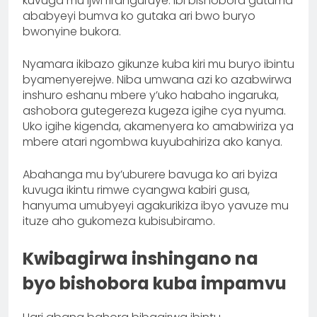
kuvuga mu ijwi riranguruye. Ibi bishobora gutuma
ababyeyi bumva ko gutaka ari bwo buryo
bwonyine bukora.
Nyamara ikibazo gikunze kuba kiri mu buryo ibintu
byamenyerejwe. Niba umwana azi ko azabwirwa
inshuro eshanu mbere y’uko habaho ingaruka,
ashobora gutegereza kugeza igihe cya nyuma.
Uko igihe kigenda, akamenyera ko amabwiriza ya
mbere atari ngombwa kuyubahiriza ako kanya.
Abahanga mu by’uburere bavuga ko ari byiza
kuvuga ikintu rimwe cyangwa kabiri gusa,
hanyuma umubyeyi agakurikiza ibyo yavuze mu
ituze aho gukomeza kubisubiramo.
Kwibagirwa inshingano na
byo bishobora kuba impamvu