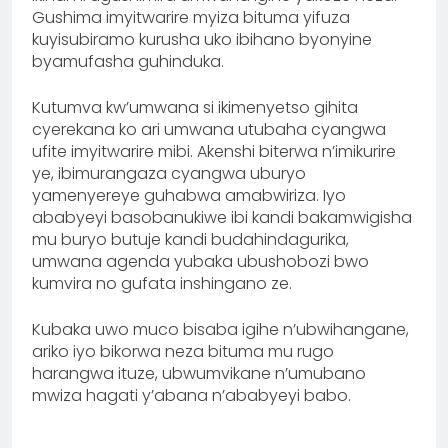
Gushima imyitwarire myiza bituma yifuza
kuyisubiramo kurusha uko ibihano byonyine
byamufasha guhinduka.
Kutumva kw’umwana si ikimenyetso gihita
cyerekana ko ari umwana utubaha cyangwa
ufite imyitwarire mibi. Akenshi biterwa n’imikurire
ye, ibimurangaza cyangwa uburyo
yamenyereye guhabwa amabwiriza. Iyo
ababyeyi basobanukiwe ibi kandi bakamwigisha
mu buryo butuje kandi budahindagurika,
umwana agenda yubaka ubushobozi bwo
kumvira no gufata inshingano ze.
Kubaka uwo muco bisaba igihe n’ubwihangane,
ariko iyo bikorwa neza bituma mu rugo
harangwa ituze, ubwumvikane n’umubano
mwiza hagati y’abana n’ababyeyi babo.